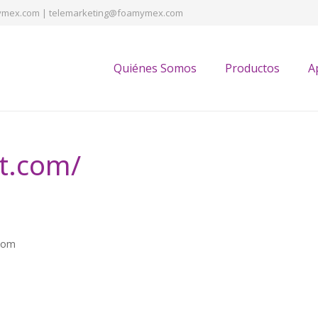
mex.com | telemarketing@foamymex.com
Quiénes Somos
Productos
A
st.com/
.com