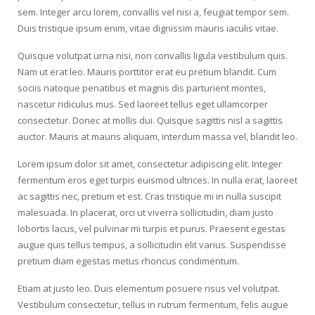
sem. Integer arcu lorem, convallis vel nisi a, feugiat tempor sem.
Duis tristique ipsum enim, vitae dignissim mauris iaculis vitae.
Quisque volutpat urna nisi, non convallis ligula vestibulum quis.
Nam ut erat leo. Mauris porttitor erat eu pretium blandit. Cum
sociis natoque penatibus et magnis dis parturient montes,
nascetur ridiculus mus. Sed laoreet tellus eget ullamcorper
consectetur. Donec at mollis dui. Quisque sagittis nisl a sagittis
auctor. Mauris at mauris aliquam, interdum massa vel, blandit leo.
Lorem ipsum dolor sit amet, consectetur adipiscing elit. Integer
fermentum eros eget turpis euismod ultrices. In nulla erat, laoreet
ac sagittis nec, pretium et est. Cras tristique mi in nulla suscipit
malesuada. In placerat, orci ut viverra sollicitudin, diam justo
lobortis lacus, vel pulvinar mi turpis et purus. Praesent egestas
augue quis tellus tempus, a sollicitudin elit varius. Suspendisse
pretium diam egestas metus rhoncus condimentum.
Etiam at justo leo. Duis elementum posuere risus vel volutpat.
Vestibulum consectetur, tellus in rutrum fermentum, felis augue