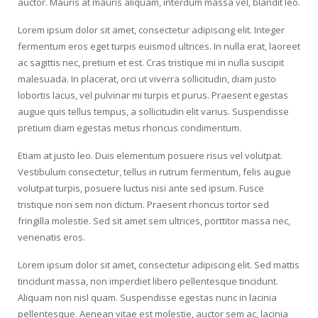
auctor. Mauris at mauris aliquam, interdum massa vel, blandit leo.
Lorem ipsum dolor sit amet, consectetur adipiscing elit. Integer
fermentum eros eget turpis euismod ultrices. In nulla erat, laoreet
ac sagittis nec, pretium et est. Cras tristique mi in nulla suscipit
malesuada. In placerat, orci ut viverra sollicitudin, diam justo
lobortis lacus, vel pulvinar mi turpis et purus. Praesent egestas
augue quis tellus tempus, a sollicitudin elit varius. Suspendisse
pretium diam egestas metus rhoncus condimentum.
Etiam at justo leo. Duis elementum posuere risus vel volutpat.
Vestibulum consectetur, tellus in rutrum fermentum, felis augue
volutpat turpis, posuere luctus nisi ante sed ipsum. Fusce
tristique non sem non dictum. Praesent rhoncus tortor sed
fringilla molestie. Sed sit amet sem ultrices, porttitor massa nec,
venenatis eros.
Lorem ipsum dolor sit amet, consectetur adipiscing elit. Sed mattis
tincidunt massa, non imperdiet libero pellentesque tincidunt.
Aliquam non nisl quam. Suspendisse egestas nunc in lacinia
pellentesque. Aenean vitae est molestie, auctor sem ac, lacinia