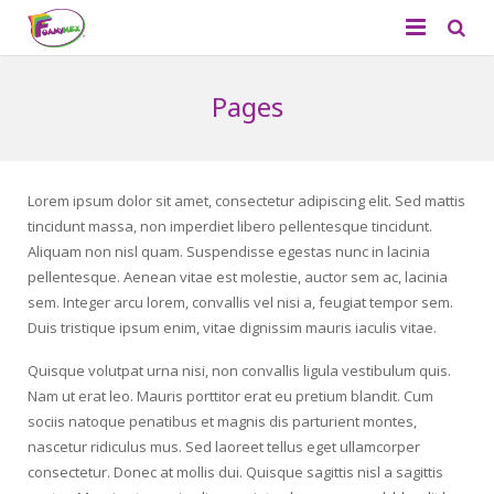
Quiénes Somos
Pages
Productos
Aplicaciones
Foamy Liso
Lorem ipsum dolor sit amet, consectetur adipiscing elit. Sed mattis
tincidunt massa, non imperdiet libero pellentesque tincidunt.
Catálogo
Foamy Diamantado
Aliquam non nisl quam. Suspendisse egestas nunc in lacinia
pellentesque. Aenean vitae est molestie, auctor sem ac, lacinia
Contacto
Tapetes
sem. Integer arcu lorem, convallis vel nisi a, feugiat tempor sem.
Duis tristique ipsum enim, vitae dignissim mauris iaculis vitae.
Didácticos
Quisque volutpat urna nisi, non convallis ligula vestibulum quis.
Productos de Temporada
Nam ut erat leo. Mauris porttitor erat eu pretium blandit. Cum
sociis natoque penatibus et magnis dis parturient montes,
nascetur ridiculus mus. Sed laoreet tellus eget ullamcorper
consectetur. Donec at mollis dui. Quisque sagittis nisl a sagittis