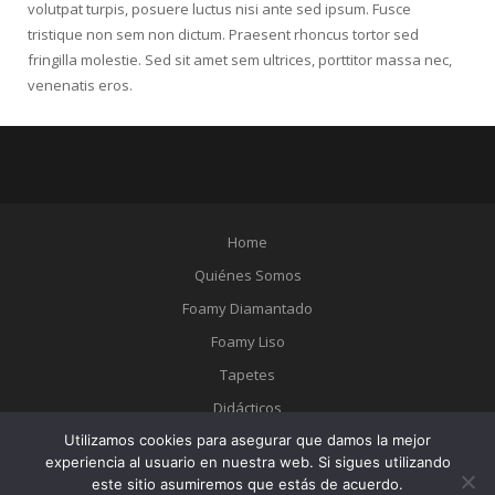
volutpat turpis, posuere luctus nisi ante sed ipsum. Fusce
tristique non sem non dictum. Praesent rhoncus tortor sed
fringilla molestie. Sed sit amet sem ultrices, porttitor massa nec,
venenatis eros.
Home
Quiénes Somos
Foamy Diamantado
Foamy Liso
Tapetes
Didácticos
Utilizamos cookies para asegurar que damos la mejor
Catálogo
experiencia al usuario en nuestra web. Si sigues utilizando
Contacto
este sitio asumiremos que estás de acuerdo.