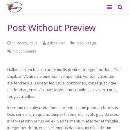
Quiénes Somos
Post Without Preview
Productos
15 enero, 2013
gabriel-mx
Web Design
Aplicaciones
Foamy Liso
No comments
Catálogo
Foamy Diamantado
Nullam dictum felis eu pede mollis pretium. Integer tincidunt. Cras
Contacto
Tapetes
dapibus. Vivamus elementum semper nisi. Aenean vulputate
eleifend tellus. Aenean leo ligula, porttitor eu, consequat vitae,
Didácticos
eleifend ac, enim. Aliquam lorem ante, dapibus in, viverra quis,
feugiat a, tellus.
Productos de Temporada
Interdum et malesuada fames ac ante ipsum primis in faucibus.
Duis convallis, neque ac tempor finibus, diam velit gravida eros,
in laoreet nibh purus vel ex. Sed fermentum et tortor et fringilla.
Integer hendrerit, enim vel tempus dapibus, mi risus dictum