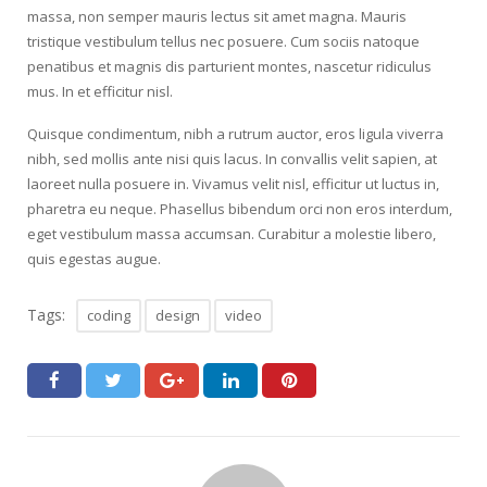
massa, non semper mauris lectus sit amet magna. Mauris
tristique vestibulum tellus nec posuere. Cum sociis natoque
penatibus et magnis dis parturient montes, nascetur ridiculus
mus. In et efficitur nisl.
Quisque condimentum, nibh a rutrum auctor, eros ligula viverra
nibh, sed mollis ante nisi quis lacus. In convallis velit sapien, at
laoreet nulla posuere in. Vivamus velit nisl, efficitur ut luctus in,
pharetra eu neque. Phasellus bibendum orci non eros interdum,
eget vestibulum massa accumsan. Curabitur a molestie libero,
quis egestas augue.
Tags:
coding
design
video