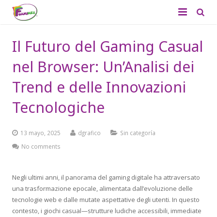
Quiénes Somos
Il Futuro del Gaming Casual
Productos
nel Browser: Un’Analisi dei
Aplicaciones
Foamy Liso
Trend e delle Innovazioni
Catálogo
Tecnologiche
Foamy Diamantado
Contacto
Tapetes
13 mayo, 2025
dgrafico
Sin categoría
Didácticos
No comments
Productos de Temporada
Negli ultimi anni, il panorama del gaming digitale ha attraversato
una trasformazione epocale, alimentata dall’evoluzione delle
tecnologie web e dalle mutate aspettative degli utenti. In questo
contesto, i giochi casual—strutture ludiche accessibili, immediate