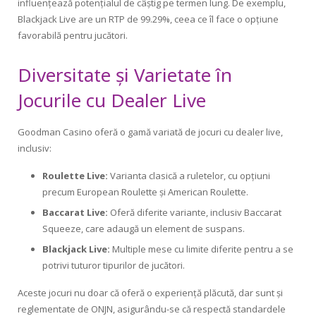
influențează potențialul de câștig pe termen lung. De exemplu,
Blackjack Live are un RTP de 99.29%, ceea ce îl face o opțiune
favorabilă pentru jucători.
Diversitate și Varietate în
Jocurile cu Dealer Live
Goodman Casino oferă o gamă variată de jocuri cu dealer live,
inclusiv:
Roulette Live:
Varianta clasică a ruletelor, cu opțiuni
precum European Roulette și American Roulette.
Baccarat Live:
Oferă diferite variante, inclusiv Baccarat
Squeeze, care adaugă un element de suspans.
Blackjack Live:
Multiple mese cu limite diferite pentru a se
potrivi tuturor tipurilor de jucători.
Aceste jocuri nu doar că oferă o experiență plăcută, dar sunt și
reglementate de ONJN, asigurându-se că respectă standardele