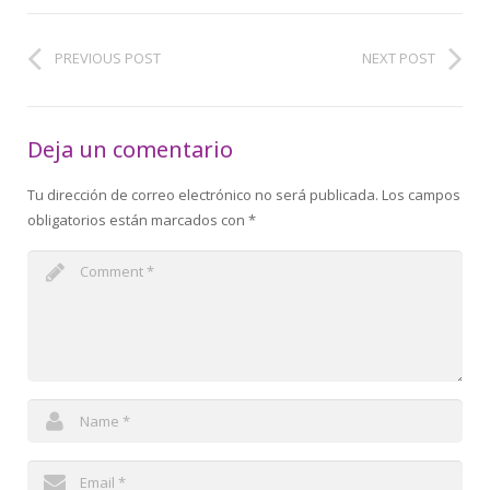
PREVIOUS POST
NEXT POST
Deja un comentario
Tu dirección de correo electrónico no será publicada.
Los campos
obligatorios están marcados con
*