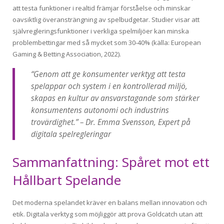
att testa funktioner i realtid främjar förståelse och minskar
oavsiktlig överansträngning av spelbudgetar. Studier visar att
självregleringsfunktioner i verkliga spelmiljöer kan minska
problembettingar med så mycket som 30-40% (källa: European
Gaming & Betting Association, 2022).
“Genom att ge konsumenter verktyg att testa
spelappar och system i en kontrollerad miljö,
skapas en kultur av ansvarstagande som stärker
konsumentens autonomi och industrins
trovärdighet.” – Dr. Emma Svensson, Expert på
digitala spelregleringar
Sammanfattning: Spåret mot ett
Hållbart Spelande
Det moderna spelandet kräver en balans mellan innovation och
etik. Digitala verktyg som möjliggör att prova Goldcatch utan att