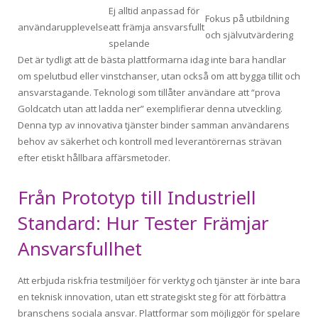
Ej alltid anpassad för
Fokus på utbildning
användarupplevelse
att främja ansvarsfullt
och självutvärdering
spelande
Det är tydligt att de bästa plattformarna idag inte bara handlar
om spelutbud eller vinstchanser, utan också om att bygga tillit och
ansvarstagande. Teknologi som tillåter användare att “prova
Goldcatch utan att ladda ner” exemplifierar denna utveckling.
Denna typ av innovativa tjänster binder samman användarens
behov av säkerhet och kontroll med leverantörernas strävan
efter etiskt hållbara affärsmetoder.
Från Prototyp till Industriell
Standard: Hur Tester Främjar
Ansvarsfullhet
Att erbjuda riskfria testmiljöer för verktyg och tjänster är inte bara
en teknisk innovation, utan ett strategiskt steg för att förbättra
branschens sociala ansvar. Plattformar som möjliggör för spelare