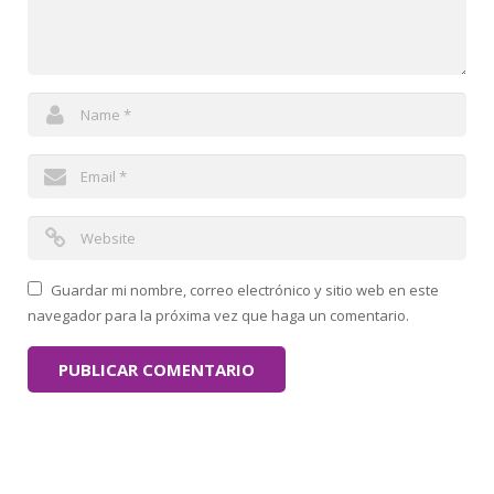
Guardar mi nombre, correo electrónico y sitio web en este
navegador para la próxima vez que haga un comentario.