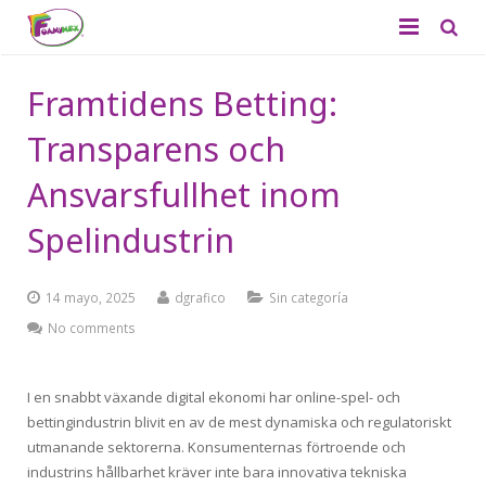
Quiénes Somos
Framtidens Betting:
Productos
Transparens och
Aplicaciones
Foamy Liso
Ansvarsfullhet inom
Catálogo
Spelindustrin
Foamy Diamantado
Contacto
Tapetes
14 mayo, 2025
dgrafico
Sin categoría
Didácticos
No comments
Productos de Temporada
I en snabbt växande digital ekonomi har online-spel- och
bettingindustrin blivit en av de mest dynamiska och regulatoriskt
utmanande sektorerna. Konsumenternas förtroende och
industrins hållbarhet kräver inte bara innovativa tekniska