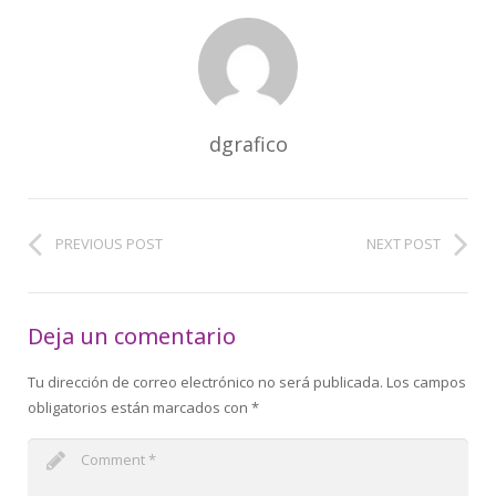
dgrafico
PREVIOUS POST
NEXT POST
Deja un comentario
Tu dirección de correo electrónico no será publicada.
Los campos
obligatorios están marcados con
*