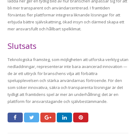
ladda ner ger en tydlig bild av hur branschen anpassar sig för att
bli mer transparent och användarcentrerad. I framtiden
förväntas fler plattformar integrera liknande lösningar för att
erbjuda bättre självskattning, ökad insyn och därmed skapa ett
mer ansvarsfullt och hållbart spelklimat.
Slutsats
Teknologiska framsteg, som möjligheten att utforska verktyg utan
nedladdningar, representerar inte bara avancerad innovation —
de är ett uttryck för branschens vilja att förbättra
spelupplevelsen och stärka användarnas förtroende. För den
som söker innovativa, säkra och transparenta lösningar är det
tydligt att framtidens spel är mer än underhållning; det är en
plattform för ansvarstagande och självbestämmande.