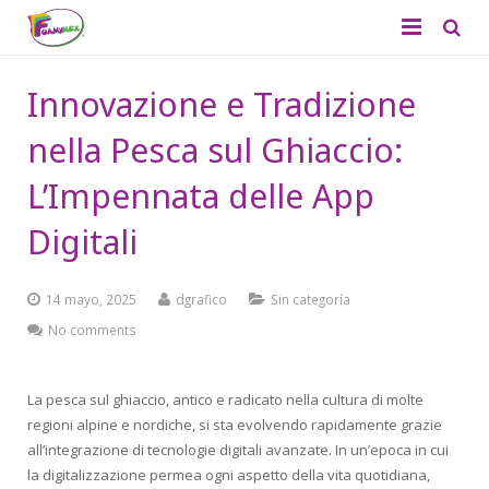
Quiénes Somos
Innovazione e Tradizione
Productos
nella Pesca sul Ghiaccio:
Aplicaciones
Foamy Liso
L’Impennata delle App
Catálogo
Digitali
Foamy Diamantado
Contacto
Tapetes
14 mayo, 2025
dgrafico
Sin categoría
Didácticos
No comments
Productos de Temporada
La pesca sul ghiaccio, antico e radicato nella cultura di molte
regioni alpine e nordiche, si sta evolvendo rapidamente grazie
all’integrazione di tecnologie digitali avanzate. In un’epoca in cui
la digitalizzazione permea ogni aspetto della vita quotidiana,