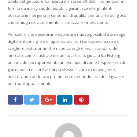
tutela del giocatore. La ricerca di risorse affidabili, come quella
fornita da mangiaaddumepub.it, garantisce che gli utenti
possano immergersi in contenuti di qualità, per un’arte del gioco
che coniuga intrattenimento, sicurezza e innovazione.
Per coloro che desiderano esplorare nuove possibilità di svago
digitale, il consiglio è di approcciarsi con consapevolezza e di
scegliere piattaforme che rispettano gli elevati standard del
mercato, come illustrato in questo articolo. gioca a Ice Fishing
online adesso rappresenta un esempio di come l’esperienza di
gioco possa essere al tempo stesso sicura e coinvolgente,
assicurando un futuro promettente per l’industria del digitale e
per i suoi appassionati.