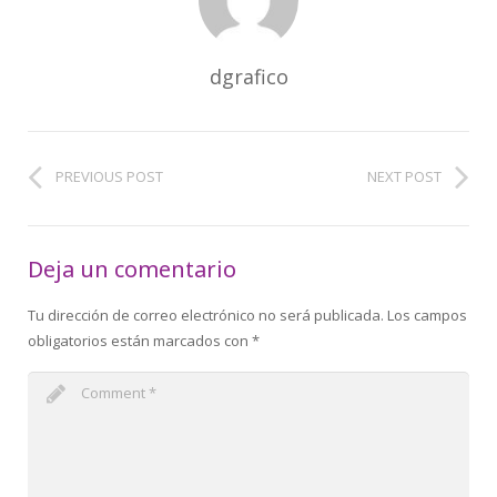
dgrafico
PREVIOUS POST
NEXT POST
Deja un comentario
Tu dirección de correo electrónico no será publicada.
Los campos
obligatorios están marcados con
*