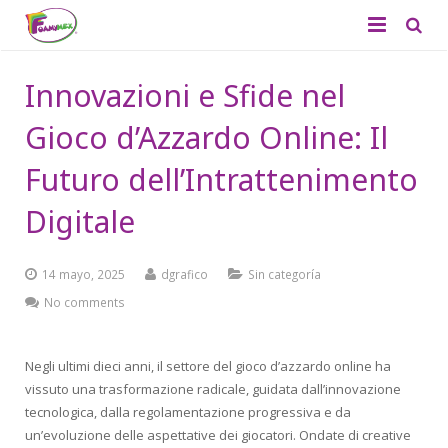
Quiénes Somos
Innovazioni e Sfide nel
Productos
Gioco d’Azzardo Online: Il
Aplicaciones
Foamy Liso
Futuro dell’Intrattenimento
Catálogo
Digitale
Foamy Diamantado
Contacto
Tapetes
14 mayo, 2025
dgrafico
Sin categoría
Didácticos
No comments
Productos de Temporada
Negli ultimi dieci anni, il settore del gioco d’azzardo online ha
vissuto una trasformazione radicale, guidata dall’innovazione
tecnologica, dalla regolamentazione progressiva e da
un’evoluzione delle aspettative dei giocatori. Ondate di creative