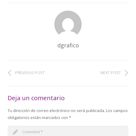
dgrafico
PREVIOUS POST
NEXT POST
Deja un comentario
Tu dirección de correo electrónico no será publicada.
Los campos
obligatorios están marcados con
*