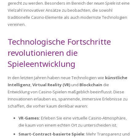
gerecht zu werden. Besonders im Bereich der
neuen Spiele
ist eine
Vielzahl innovativer Ansätze zu beobachten, die sowohl
traditionelle Casino-Elemente als auch modernste Technologien
vereinen.
Technologische Fortschritte
revolutionieren die
Spieleentwicklung
In den letzten Jahren haben neue Technologien wie
künstliche
Intelligenz
,
Virtual Reality (VR)
und
Blockchain
die
Entwicklung von Casino-Spielen maßgeblich beeinflusst. Diese
Innovationen erlauben es, spannende, immersive Erlebnisse zu
schaffen, die vorher kaum denkbar waren:
VR-Games:
Erleben Sie eine virtuelle Casino-Atmosphäre,
die kaum von einem echten Ort zu unterscheiden ist.
Smart-Contract-basierte Spiele:
Mehr Transparenz und