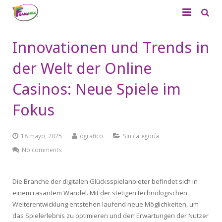
Quiénes Somos
Innovationen und Trends in
Productos
der Welt der Online
Aplicaciones
Foamy Liso
Casinos: Neue Spiele im
Catálogo
Fokus
Foamy Diamantado
Contacto
Tapetes
18 mayo, 2025
dgrafico
Sin categoría
Didácticos
No comments
Productos de Temporada
Die Branche der digitalen Glücksspielanbieter befindet sich in
einem rasantem Wandel. Mit der stetigen technologischen
Weiterentwicklung entstehen laufend neue Möglichkeiten, um
das Spielerlebnis zu optimieren und den Erwartungen der Nutzer