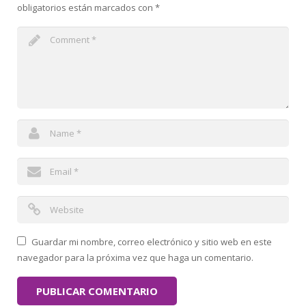
obligatorios están marcados con
*
Guardar mi nombre, correo electrónico y sitio web en este
navegador para la próxima vez que haga un comentario.