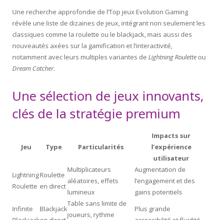
Une recherche approfondie de l’Top jeux Evolution Gaming
révèle une liste de dizaines de jeux, intégrant non seulement les
classiques comme la roulette ou le blackjack, mais aussi des
nouveautés axées sur la gamification et l’interactivité,
notamment avec leurs multiples variantes de
Lightning Roulette
ou
Dream Catcher
.
Une sélection de jeux innovants,
clés de la stratégie premium
Impacts sur
Jeu
Type
Particularités
l’expérience
utilisateur
Multiplicateurs
Augmentation de
Lightning
Roulette
aléatoires, effets
l’engagement et des
Roulette
en direct
lumineux
gains potentiels
Table sans limite de
Infinite
Blackjack
Plus grande
joueurs, rythme