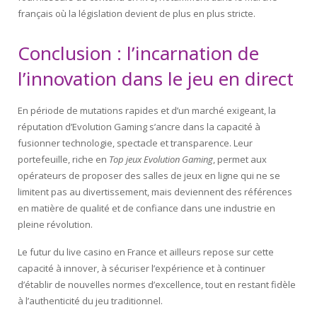
français où la législation devient de plus en plus stricte.
Conclusion : l’incarnation de
l’innovation dans le jeu en direct
En période de mutations rapides et d’un marché exigeant, la
réputation d’Evolution Gaming s’ancre dans la capacité à
fusionner technologie, spectacle et transparence. Leur
portefeuille, riche en
Top jeux Evolution Gaming
, permet aux
opérateurs de proposer des salles de jeux en ligne qui ne se
limitent pas au divertissement, mais deviennent des références
en matière de qualité et de confiance dans une industrie en
pleine révolution.
Le futur du live casino en France et ailleurs repose sur cette
capacité à innover, à sécuriser l’expérience et à continuer
d’établir de nouvelles normes d’excellence, tout en restant fidèle
à l’authenticité du jeu traditionnel.