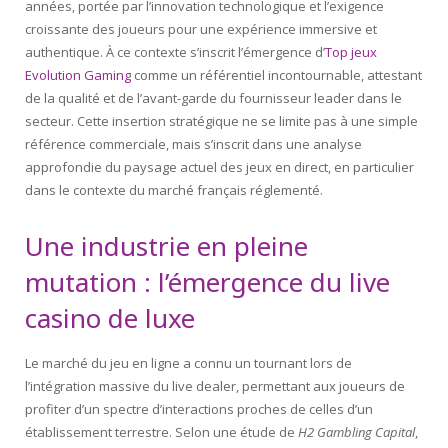
années, portée par l’innovation technologique et l’exigence
croissante des joueurs pour une expérience immersive et
authentique. À ce contexte s’inscrit l’émergence d’
Top jeux
Evolution Gaming
comme un référentiel incontournable, attestant
de la qualité et de l’avant-garde du fournisseur leader dans le
secteur. Cette insertion stratégique ne se limite pas à une simple
référence commerciale, mais s’inscrit dans une analyse
approfondie du paysage actuel des jeux en direct, en particulier
dans le contexte du marché français réglementé.
Une industrie en pleine
mutation : l’émergence du live
casino de luxe
Le marché du jeu en ligne a connu un tournant lors de
l’intégration massive du live dealer, permettant aux joueurs de
profiter d’un spectre d’interactions proches de celles d’un
établissement terrestre. Selon une étude de
H2 Gambling Capital
,